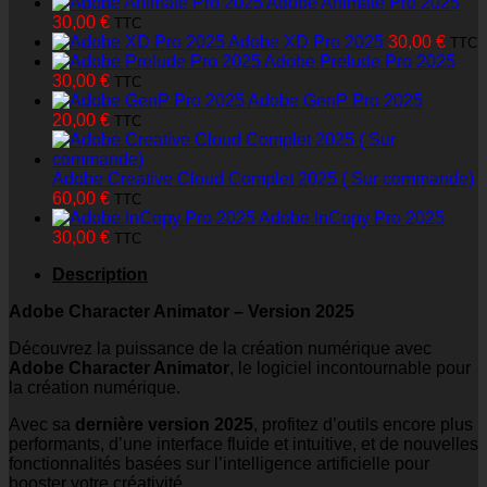
Adobe Animate Pro 2025
30,00
€
TTC
Adobe XD Pro 2025
30,00
€
TTC
Adobe Prelude Pro 2025
30,00
€
TTC
Adobe GenP Pro 2025
20,00
€
TTC
Adobe Creative Cloud Complet 2025 ( Sur commande)
60,00
€
TTC
Adobe InCopy Pro 2025
30,00
€
TTC
Description
Adobe Character Animator – Version 2025
Découvrez la puissance de la création numérique avec
Adobe Character Animator
, le logiciel incontournable pour
la création numérique.
Avec sa
dernière version 2025
, profitez d’outils encore plus
performants, d’une interface fluide et intuitive, et de nouvelles
fonctionnalités basées sur l’intelligence artificielle pour
booster votre créativité.