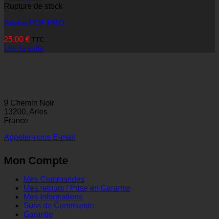
Rupture de stock
Adobe PDF PRO
25,00
€
TTC
Lire la suite
9 Chemin Noir
13200, Arles
France
Appeler-nous
E-mail
Mon Compte
Mes Commandes
Mes retours / Prise en Garantie
Mes Informations
Suivi de Commande
Garantie