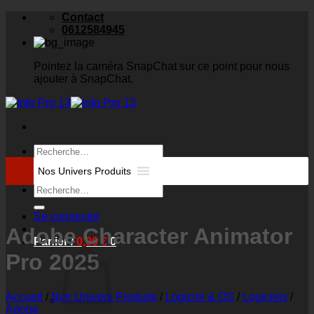
Skip
Contact
to
0612584945
content
Pointez la caméra SnapChat sur ce point pour nous
ajouter à SnapChat.
Recherche
pour :
Nos Univers Produits
Recherche
pour :
Se connecter
Adobe Character Animator
Panier /
0,00
€
0
Pro 2025
Accueil
/
Nos Univers Produits
/
Logiciel & OS
/
Logiciels
/
Adobe