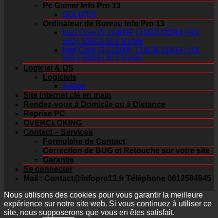
Pc Gamer Info Pro 13
GOLIATH
Ordinateur de Bureau Info Pro 13
Intel Core i5-12400F | 16GB DDR4 | RX
550 | 500Go M.2 NVMe
Intel Core I3-12100F | 16GB DDR4 | RX
550 | 500Go M.2 NVMe
Logiciel & OS
Logiciels
Adobe
Site Internet clé en main
Rendez-vous à Domicile ou à Distance
Reprise PC
OVERCLOKING
Contact – Services
Formulaire de Contact
Correction de BUG et Retouche sur votre site
Garantie
Se connecter
Mail : Contact@infopro13.fr Téléphone 0612584945
Nous utilisons des cookies pour vous garantir la meilleure
expérience sur notre site web. Si vous continuez à utiliser ce
site, nous supposerons que vous en êtes satisfait.