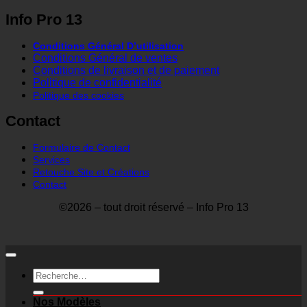
Info Pro 13
Conditions Général D’utilisation
Conditions Général de ventes
Conditions de livraison et de paiement
Politique de confidentialité
Politique des cookies
Contact
Formulaire de Contact
Services
Retouche Site et Créations
Contact
©2026 – tout droit réservé – Info Pro 13
Recherche
pour :
Nos Modèles