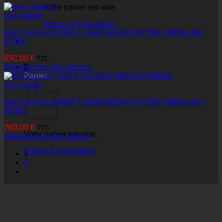
Votre panier est vide.
Vue rapide
Retour à la boutique
Intel Core I3-12100F | 16GB DDR4 | RX 550 | 500Go M.2
NVMe
650,00
€
TTC
0
Sélectionner des options
Panier
Vue rapide
Intel Core i5-12400F | 16GB DDR4 | RX 550 | 500Go M.2
NVMe
760,00
€
TTC
Votre panier est vide.
Sélectionner des options
Retour à la boutique
1
2