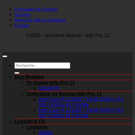
Formulaire de Contact
Services
Retouche Site et Créations
Contact
©2026 – tout droit réservé – Info Pro 13
Recherche
pour :
Nos Modèles
Pc Gamer Info Pro 13
GOLIATH
Ordinateur de Bureau Info Pro 13
Intel Core i5-12400F | 16GB DDR4 | RX
550 | 500Go M.2 NVMe
Intel Core I3-12100F | 16GB DDR4 | RX
550 | 500Go M.2 NVMe
Logiciel & OS
Logiciels
Adobe