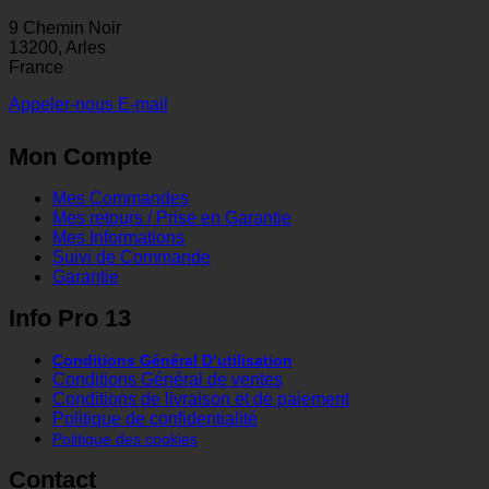
9 Chemin Noir
13200, Arles
France
Appeler-nous
E-mail
Mon Compte
Mes Commandes
Mes retours / Prise en Garantie
Mes Informations
Suivi de Commande
Garantie
Info Pro 13
Conditions Général D’utilisation
Conditions Général de ventes
Conditions de livraison et de paiement
Politique de confidentialité
Politique des cookies
Contact