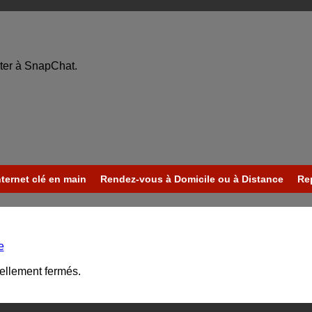
ter à SnapChat.
nternet clé en main
Rendez-vous à Domicile ou à Distance
Re
e
uellement fermés.