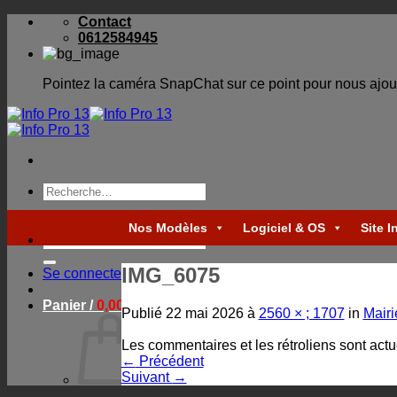
Skip
Contact
to
0612584945
content
Pointez la caméra SnapChat sur ce point pour nous ajou
Recherche
pour :
Nos Modèles
Logiciel & OS
Site I
Recherche
pour :
IMG_6075
Se connecter
Panier /
0,00
€
Publié
22 mai 2026
à
2560 × ; 1707
in
Mairi
Les commentaires et les rétroliens sont act
←
Précédent
Suivant
→