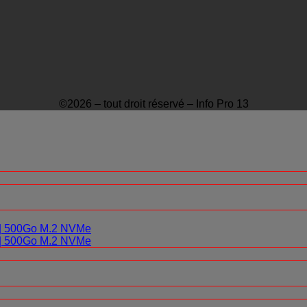
©2026 – tout droit réservé – Info Pro 13
0 | 500Go M.2 NVMe
0 | 500Go M.2 NVMe