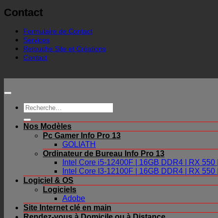
Contact
Formulaire de Contact
Services
Retouche Site et Créations
Contact
Recherche
pour :
Nos Modèles
Pc Gamer Info Pro 13
GOLIATH
Ordinateur de Bureau Info Pro 13
Intel Core i5-12400F | 16GB DDR4 | RX 55
Intel Core I3-12100F | 16GB DDR4 | RX 55
Logiciel & OS
Logiciels
Adobe
Site Internet clé en main
Rendez-vous à Domicile ou à Distance