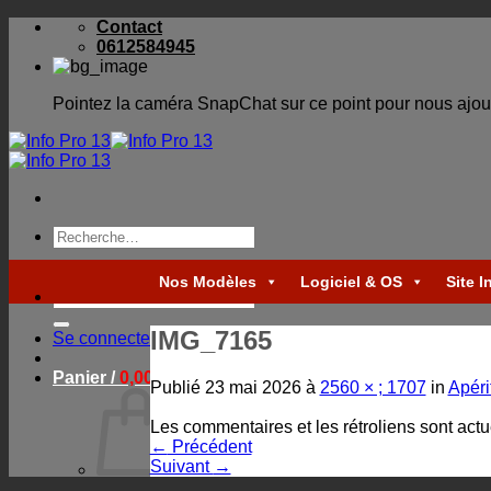
Skip
Contact
to
0612584945
content
Pointez la caméra SnapChat sur ce point pour nous ajou
Recherche
pour :
Nos Modèles
Logiciel & OS
Site I
Recherche
pour :
IMG_7165
Se connecter
Panier /
0,00
€
Publié
23 mai 2026
à
2560 × ; 1707
in
Apérit
Les commentaires et les rétroliens sont act
←
Précédent
Suivant
→