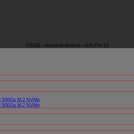
©2026 – tout droit réservé – Info Pro 13
0 | 500Go M.2 NVMe
0 | 500Go M.2 NVMe