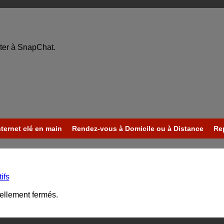
ter à SnapChat.
nternet clé en main
Rendez-vous à Domicile ou à Distance
Re
ifs
uellement fermés.