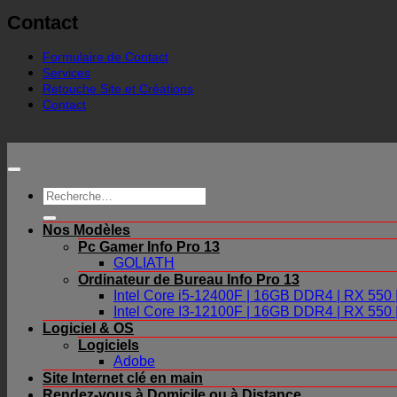
Contact
Formulaire de Contact
Services
Retouche Site et Créations
Contact
Recherche
pour :
Nos Modèles
Pc Gamer Info Pro 13
GOLIATH
Ordinateur de Bureau Info Pro 13
Intel Core i5-12400F | 16GB DDR4 | RX 55
Intel Core I3-12100F | 16GB DDR4 | RX 55
Logiciel & OS
Logiciels
Adobe
Site Internet clé en main
Rendez-vous à Domicile ou à Distance