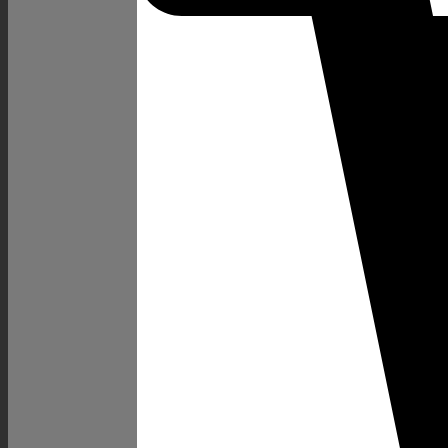
|
AMD
Ryzen
7
7800X3D