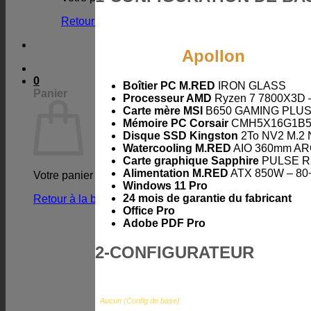
Retour à la boutique
Apollon
0
Boîtier PC M.RED
IRON GLASS
Panier
Processeur AMD
Ryzen 7 7800X3D 
Carte mère MSI
B650 GAMING PLUS
Mémoire PC Corsair
CMH5X16G1B52
Disque SSD Kingston
2To NV2 M.2
Watercooling M.RED
AIO 360mm ARGB
Carte graphique Sapphire
PULSE RX
Alimentation M.RED
ATX 850W – 80
Votre panier est vide.
Windows 11 Pro
24 mois de garantie du fabricant
Retour à la boutique
Office Pro
Adobe PDF Pro
2-CONFIGURATEUR
Disque dur HDD 3.5″ :
Aucun (Config de base)