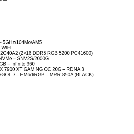
– 5GHz/104Mo/AM5
 WIFI
C40A2 (2×16 DDR5 RGB 5200 PC41600)
 NVMe – SNV2S/2000G
 – Infinite 360
 7900 XT GAMING OC 20G – RDNA 3
+GOLD – F.Mod/RGB – MRR-850A (BLACK)