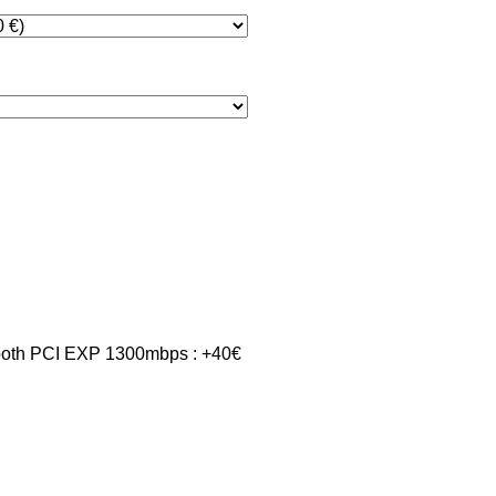
 6 jours ouvrés avant expédition
tooth PCI EXP 1300mbps : +40€