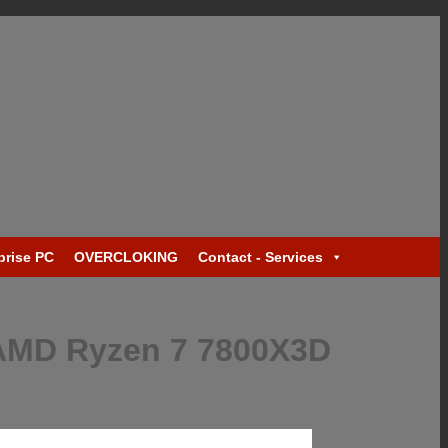
prise PC
OVERCLOKING
Contact - Services
| AMD Ryzen 7 7800X3D