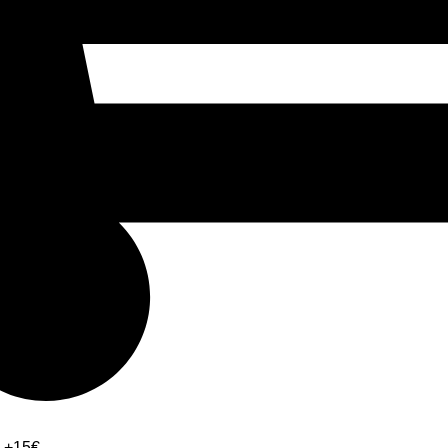
: +15€