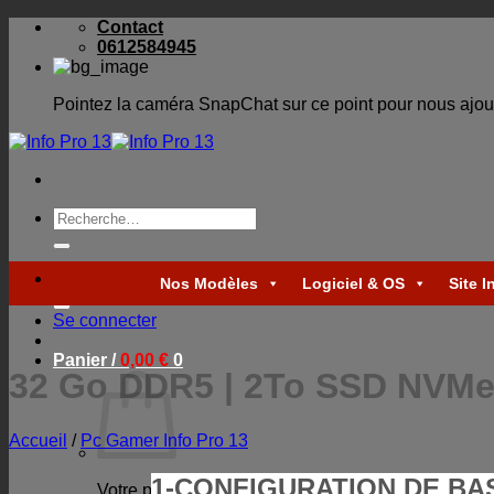
Skip
Contact
to
0612584945
content
Pointez la caméra SnapChat sur ce point pour nous ajou
Recherche
pour :
Recherche
Nos Modèles
Logiciel & OS
Site I
pour :
Se connecter
Panier /
0,00
€
0
32 Go DDR5 | 2To SSD NVMe |
Accueil
/
Pc Gamer Info Pro 13
1-CONFIGURATION DE BA
Votre panier est vide.