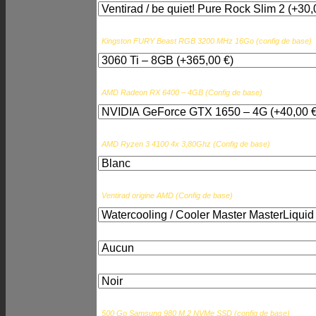
Mémoire RAM :
Kingston FURY Beast RGB 3200 MHz 16Go (config de base)
Carte Graphique :
AMD Radeon RX 6400 – 4GB (Config de base)
Processeur :
AMD Ryzen 3 4100 4x 3,80Ghz (Config de base)
Refroidisseur processeur :
Ventirad origine AMD (Config de base)
Ajouter un système d’exploitation
Couleur du boîtier :
*
Disque SSD :
500 Go Samsung 980 M.2 NVMe SSD (config de base)