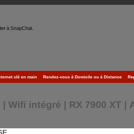
ter à SnapChat.
nternet clé en main
Rendez-vous à Domicile ou à Distance
Re
 Wifi intégré | RX 7900 XT 
SE