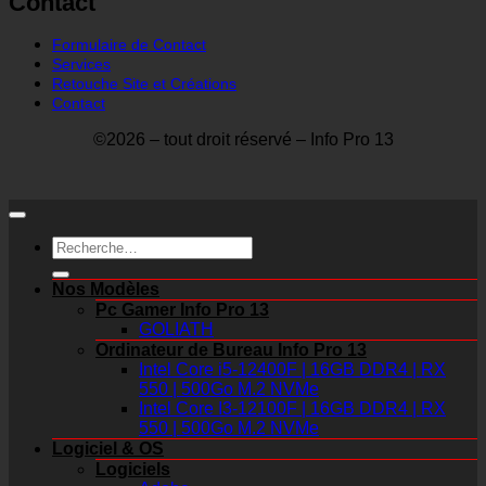
Contact
Formulaire de Contact
Services
Retouche Site et Créations
Contact
©2026 – tout droit réservé – Info Pro 13
Recherche
pour :
Nos Modèles
Pc Gamer Info Pro 13
GOLIATH
Ordinateur de Bureau Info Pro 13
Intel Core i5-12400F | 16GB DDR4 | RX
550 | 500Go M.2 NVMe
Intel Core I3-12100F | 16GB DDR4 | RX
550 | 500Go M.2 NVMe
Logiciel & OS
Logiciels