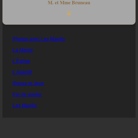
M. et Mme Bruneau
❦
Photos avec Les Mariés
La Mairie
L'Église
L'Apéritif
Repas et Jeux
Fin de soirée
Les Mariés