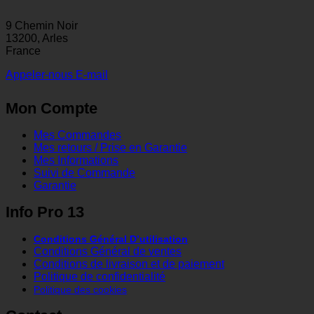
9 Chemin Noir
13200, Arles
France
Appeler-nous
E-mail
Mon Compte
Mes Commandes
Mes retours / Prise en Garantie
Mes Informations
Suivi de Commande
Garantie
Info Pro 13
Conditions Général D’utilisation
Conditions Général de ventes
Conditions de livraison et de paiement
Politique de confidentialité
Politique des cookies