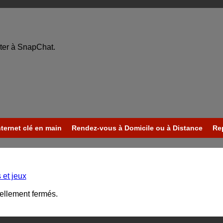
ter à SnapChat.
nternet clé en main
Rendez-vous à Domicile ou à Distance
Re
 et jeux
uellement fermés.