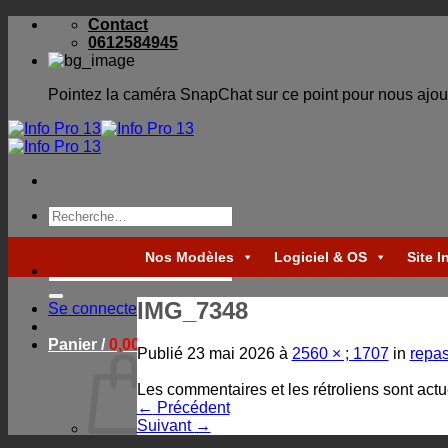
Skip
Contact
to
0612584945
content
Pointez la caméra SnapChat sur ce point pour nous ajou
Recherche
pour :
Nos Modèles
Logiciel & OS
Site I
Recherche
pour :
IMG_7348
Se connecter
Panier /
0,00
€
Publié
23 mai 2026
à
2560 × ; 1707
in
repas
Les commentaires et les rétroliens sont act
←
Précédent
Suivant
→