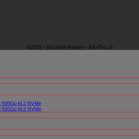
©2026 – tout droit réservé – Info Pro 13
0 | 500Go M.2 NVMe
0 | 500Go M.2 NVMe