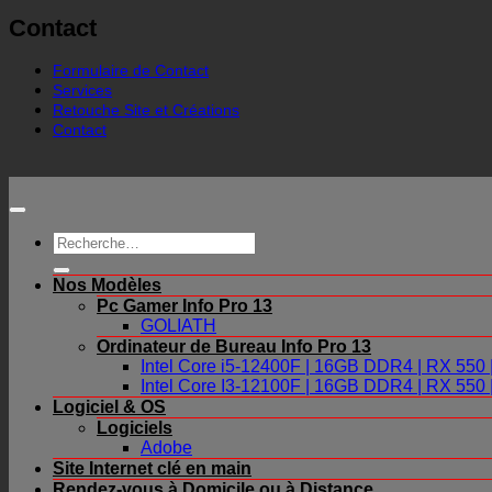
Contact
Formulaire de Contact
Services
Retouche Site et Créations
Contact
Recherche
pour :
Nos Modèles
Pc Gamer Info Pro 13
GOLIATH
Ordinateur de Bureau Info Pro 13
Intel Core i5-12400F | 16GB DDR4 | RX 55
Intel Core I3-12100F | 16GB DDR4 | RX 55
Logiciel & OS
Logiciels
Adobe
Site Internet clé en main
Rendez-vous à Domicile ou à Distance