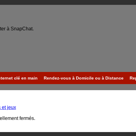
ter à SnapChat.
nternet clé en main
Rendez-vous à Domicile ou à Distance
Re
 et jeux
uellement fermés.