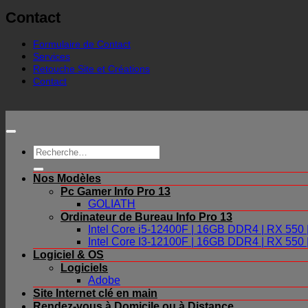
Contact
Formulaire de Contact
Services
Retouche Site et Créations
Contact
Recherche
pour :
Nos Modèles
Pc Gamer Info Pro 13
GOLIATH
Ordinateur de Bureau Info Pro 13
Intel Core i5-12400F | 16GB DDR4 | RX 55
Intel Core I3-12100F | 16GB DDR4 | RX 55
Logiciel & OS
Logiciels
Adobe
Site Internet clé en main
Rendez-vous à Domicile ou à Distance