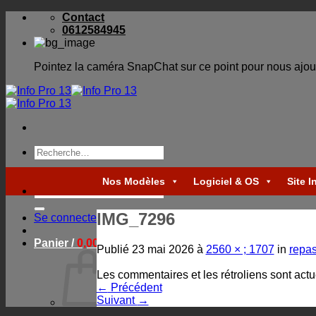
Skip
Contact
to
0612584945
content
Pointez la caméra SnapChat sur ce point pour nous ajou
Recherche
pour :
Nos Modèles
Logiciel & OS
Site I
Recherche
pour :
IMG_7296
Se connecter
Panier /
0,00
€
Publié
23 mai 2026
à
2560 × ; 1707
in
repas
Les commentaires et les rétroliens sont act
←
Précédent
Suivant
→