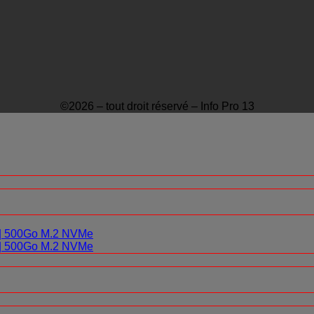
©2026 – tout droit réservé – Info Pro 13
0 | 500Go M.2 NVMe
0 | 500Go M.2 NVMe