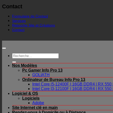
Contact
Formulaire de Contact
Services
Retouche Site et Créations
Contact
Recherche
pour :
Nos Modèles
Pc Gamer Info Pro 13
GOLIATH
Ordinateur de Bureau Info Pro 13
Intel Core i5-12400F | 16GB DDR4 | RX 55
Intel Core I3-12100F | 16GB DDR4 | RX 55
Logiciel & OS
Logiciels
Adobe
Site Internet clé en main
Rendez-vous à Domicile ou à Distance