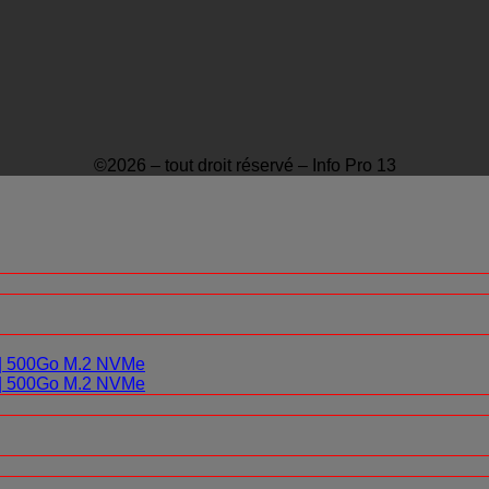
©2026 – tout droit réservé – Info Pro 13
0 | 500Go M.2 NVMe
0 | 500Go M.2 NVMe