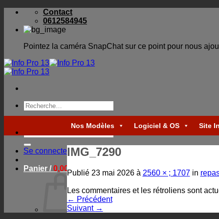
Skip
Contact
to
0612584945
content
Pointez la caméra SnapChat sur ce point pour nous ajou
Recherche
pour :
Nos Modèles
Logiciel & OS
Site I
Recherche
pour :
IMG_7290
Se connecter
Panier /
0,00
€
Publié
23 mai 2026
à
2560 × ; 1707
in
repas
Les commentaires et les rétroliens sont act
←
Précédent
Suivant
→