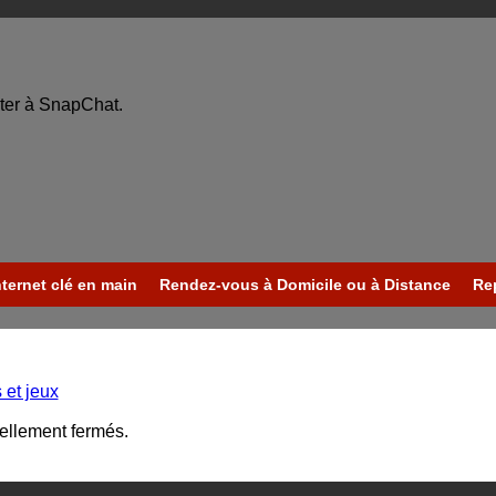
ter à SnapChat.
nternet clé en main
Rendez-vous à Domicile ou à Distance
Re
 et jeux
uellement fermés.