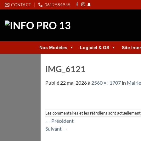
Skip
CONTACT
0612584945
to
content
Nos Modèles
Logiciel & OS
Site Inte
IMG_6121
Publié
22 mai 2026
à
2560 × ; 1707
in
Mairie
Les commentaires et les rétroliens sont actuellement
←
Précédent
Suivant
→