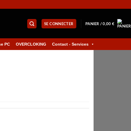
SE CONNECTER
PANIER /
0,00
€
se PC
OVERCLOKING
Contact - Services