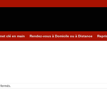
rnet clé en main
Rendez-vous à Domicile ou à Distance
Repri
 fermés.