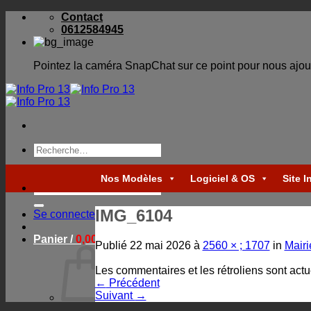
Skip
Contact
to
0612584945
content
Pointez la caméra SnapChat sur ce point pour nous ajou
Recherche
pour :
Nos Modèles
Logiciel & OS
Site I
Recherche
pour :
IMG_6104
Se connecter
Panier /
0,00
€
Publié
22 mai 2026
à
2560 × ; 1707
in
Mairi
Les commentaires et les rétroliens sont act
←
Précédent
Suivant
→