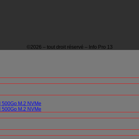
©2026 – tout droit réservé – Info Pro 13
0 | 500Go M.2 NVMe
0 | 500Go M.2 NVMe