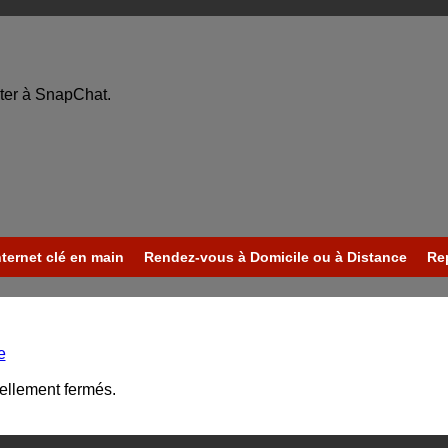
ter à SnapChat.
nternet clé en main
Rendez-vous à Domicile ou à Distance
Re
e
uellement fermés.