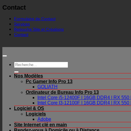
Contact
Formulaire de Contact
Services
Retouche Site et Créations
Contact
Recherche
pour :
Nos Modèles
Pc Gamer Info Pro 13
GOLIATH
Ordinateur de Bureau Info Pro 13
Intel Core i5-12400F | 16GB DDR4 | RX 55
Intel Core I3-12100F | 16GB DDR4 | RX 55
Logiciel & OS
Logiciels
Adobe
Site Internet clé en main
Rendez-vous à Domicile ou à Distance