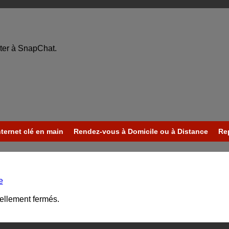
ter à SnapChat.
nternet clé en main
Rendez-vous à Domicile ou à Distance
Re
e
uellement fermés.