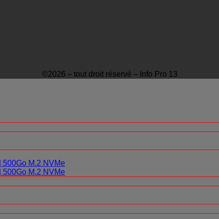
©2026 – tout droit réservé – Info Pro 13
0 | 500Go M.2 NVMe
0 | 500Go M.2 NVMe