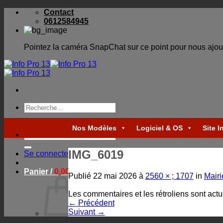
Skip
Contact
to
0612584945
content
Pointez la caméra SnapChat sur ce point pour nous ajou
Recherche
pour :
Nos Modèles
Logiciel & OS
Site I
Recherche
pour :
IMG_6019
Se connecter
Panier /
0,00
€
Publié
22 mai 2026
à
2560 × ; 1707
in
Mairi
Les commentaires et les rétroliens sont act
←
Précédent
Suivant
→