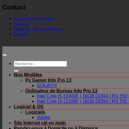
Contact
Formulaire de Contact
Services
Retouche Site et Créations
Contact
Recherche
pour :
Nos Modèles
Pc Gamer Info Pro 13
GOLIATH
Ordinateur de Bureau Info Pro 13
Intel Core i5-12400F | 16GB DDR4 | RX 55
Intel Core I3-12100F | 16GB DDR4 | RX 55
Logiciel & OS
Logiciels
Adobe
Site Internet clé en main
Rendez-vous à Domicile ou à Distance