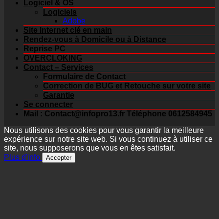
Logiciel & OS
Logiciels
Adobe
Site Internet clé en main
Rendez-vous à Domicile ou à Distance
Reprise PC
OVERCLOKING
Contact – Services
Formulaire de Contact
Correction de BUG et Retouche sur votre site
Garantie
Se connecter
Mail : Contact@infopro13.fr Téléphone 0612584945
Nous utilisons des cookies pour vous garantir la meilleure
expérience sur notre site web. Si vous continuez à utiliser ce
site, nous supposerons que vous en êtes satisfait.
Plus d'info
Accepter