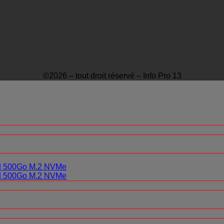
©2026 – tout droit réservé – Info Pro 13
0 | 500Go M.2 NVMe
0 | 500Go M.2 NVMe