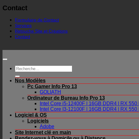
Contact
Formulaire de Contact
Services
Retouche Site et Créations
Contact
Recherche
pour :
Nos Modèles
Pc Gamer Info Pro 13
GOLIATH
Ordinateur de Bureau Info Pro 13
Intel Core i5-12400F | 16GB DDR4 | RX 55
Intel Core I3-12100F | 16GB DDR4 | RX 55
Logiciel & OS
Logiciels
Adobe
Site Internet clé en main
Rendez-vous à Domicile ou à Distance