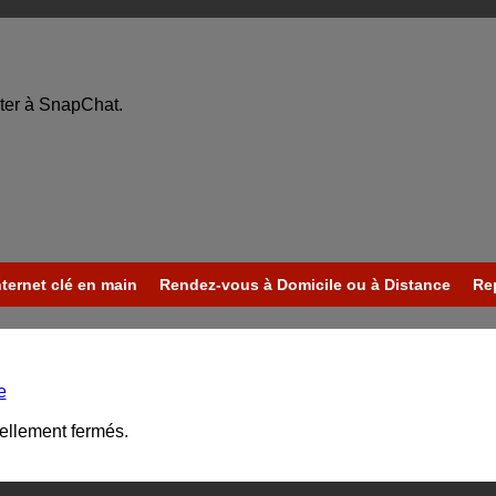
ter à SnapChat.
nternet clé en main
Rendez-vous à Domicile ou à Distance
Re
e
uellement fermés.