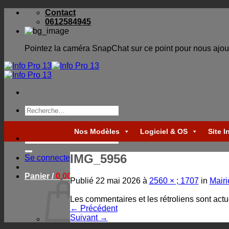
Skip
Contact
to
0612584945
content
Pointez la caméra SnapChat sur ce point pour nous ajou
Recherche
pour :
Nos Modèles
Logiciel & OS
Site I
Recherche
pour :
IMG_5956
Se connecter
Panier /
0,00
€
Publié
22 mai 2026
à
2560 × ; 1707
in
Mairi
Les commentaires et les rétroliens sont act
←
Précédent
Suivant
→