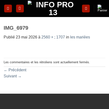
Skip
to
content
IMG_6979
Publié
23 mai 2026
à
2560 × ; 1707
in
les marièes
Les commentaires et les rétroliens sont actuellement fermés.
←
Précédent
Suivant
→