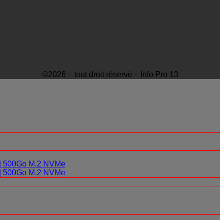
©2026 – tout droit réservé – Info Pro 13
0 | 500Go M.2 NVMe
0 | 500Go M.2 NVMe