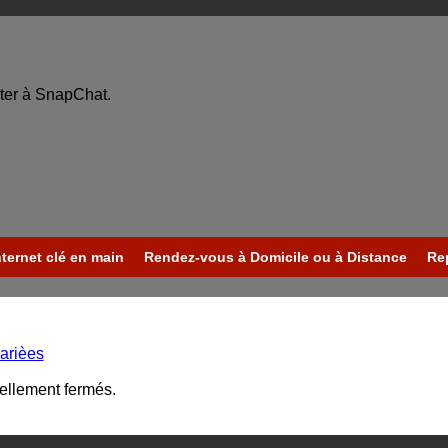
ter à SnapChat.
nternet clé en main
Rendez-vous à Domicile ou à Distance
Re
arièes
uellement fermés.