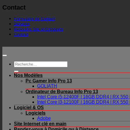
Contact
Formulaire de Contact
Services
Retouche Site et Créations
Contact
Recherche
pour :
Nos Modèles
Pc Gamer Info Pro 13
GOLIATH
Ordinateur de Bureau Info Pro 13
Intel Core i5-12400F | 16GB DDR4 | RX 55
Intel Core I3-12100F | 16GB DDR4 | RX 55
Logiciel & OS
Logiciels
Adobe
Site Internet clé en main
Rendez-vous à Domicile ou à Distance