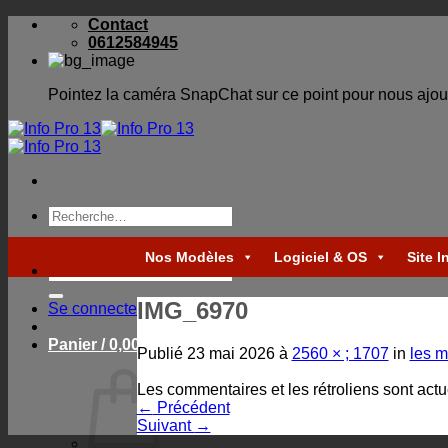
Skip
Contact
to
0612584945
content
Pointez la caméra SnapChat sur ce point pour nous ajou
Recherche
pour :
Nos Modèles
Logiciel & OS
Site I
Recherche
pour :
IMG_6970
Se connecter
Panier /
0,00
€
Publié
23 mai 2026
à
2560 × ; 1707
in
les m
Les commentaires et les rétroliens sont act
←
Précédent
Suivant
→