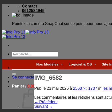
Skip
Contact
to
0612584945
content
Pointez la caméra SnapChat sur ce point pour nous ajou
Recherche
pour :
Nos Modèles
Logiciel & OS
Site I
Recherche
pour :
IMG_6582
Se connecter
Panier /
0,00
€
Publié
23 mai 2026
à
2560 × ; 1707
in
les m
Les commentaires et les rétroliens sont act
←
Précédent
Suivant
→