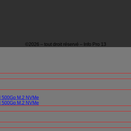
©2026 – tout droit réservé – Info Pro 13
0 | 500Go M.2 NVMe
0 | 500Go M.2 NVMe