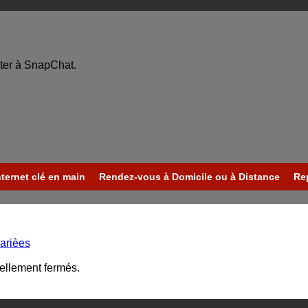
ter à SnapChat.
nternet clé en main
Rendez-vous à Domicile ou à Distance
Re
arièes
uellement fermés.