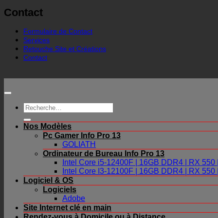
Contact
Formulaire de Contact
Services
Retouche Site et Créations
Contact
Recherche
pour :
Nos Modèles
Pc Gamer Info Pro 13
GOLIATH
Ordinateur de Bureau Info Pro 13
Intel Core i5-12400F | 16GB DDR4 | RX 55
Intel Core I3-12100F | 16GB DDR4 | RX 55
Logiciel & OS
Logiciels
Adobe
Site Internet clé en main
Rendez-vous à Domicile ou à Distance