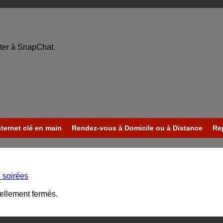
ter à SnapChat.
nternet clé en main
Rendez-vous à Domicile ou à Distance
Re
e soirées
uellement fermés.