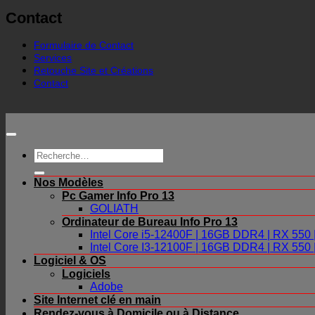
Contact
Formulaire de Contact
Services
Retouche Site et Créations
Contact
Recherche
pour :
Nos Modèles
Pc Gamer Info Pro 13
GOLIATH
Ordinateur de Bureau Info Pro 13
Intel Core i5-12400F | 16GB DDR4 | RX 55
Intel Core I3-12100F | 16GB DDR4 | RX 55
Logiciel & OS
Logiciels
Adobe
Site Internet clé en main
Rendez-vous à Domicile ou à Distance