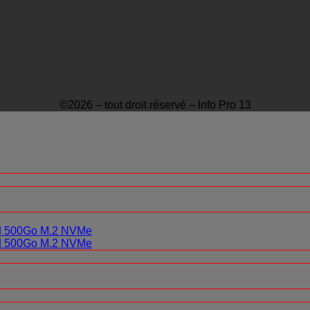
©2026 – tout droit réservé – Info Pro 13
0 | 500Go M.2 NVMe
0 | 500Go M.2 NVMe