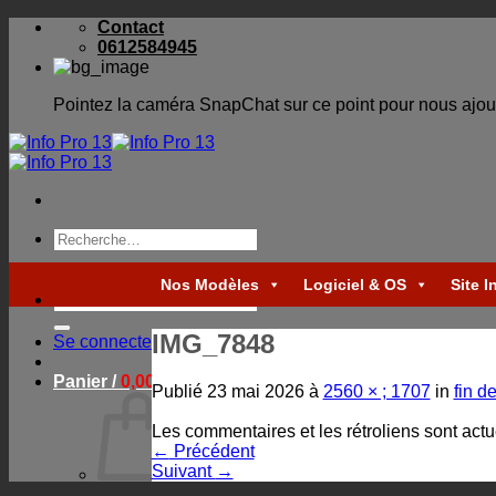
Skip
Contact
to
0612584945
content
Pointez la caméra SnapChat sur ce point pour nous ajou
Recherche
pour :
Nos Modèles
Logiciel & OS
Site I
Recherche
pour :
IMG_7848
Se connecter
Panier /
0,00
€
Publié
23 mai 2026
à
2560 × ; 1707
in
fin d
Les commentaires et les rétroliens sont act
←
Précédent
Suivant
→