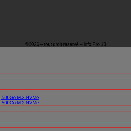
©2026 – tout droit réservé – Info Pro 13
0 | 500Go M.2 NVMe
0 | 500Go M.2 NVMe