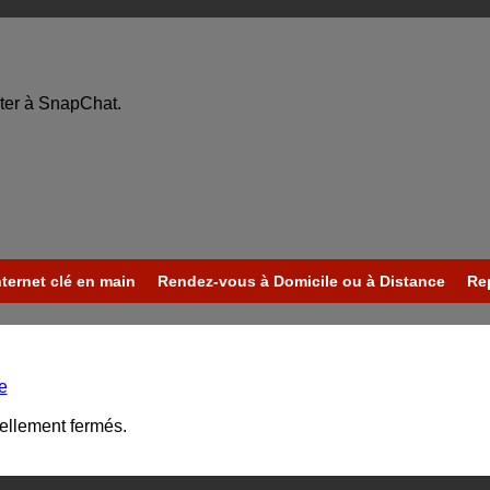
ter à SnapChat.
nternet clé en main
Rendez-vous à Domicile ou à Distance
Re
e
uellement fermés.