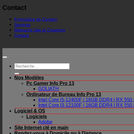
Contact
Formulaire de Contact
Services
Retouche Site et Créations
Contact
Recherche
pour :
Nos Modèles
Pc Gamer Info Pro 13
GOLIATH
Ordinateur de Bureau Info Pro 13
Intel Core i5-12400F | 16GB DDR4 | RX 55
Intel Core I3-12100F | 16GB DDR4 | RX 55
Logiciel & OS
Logiciels
Adobe
Site Internet clé en main
Rendez-vous à Domicile ou à Distance