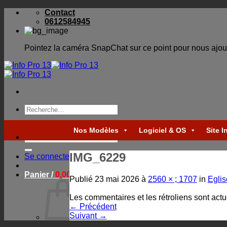
Skip
Contact
to
0612584945
content
Pointez la caméra SnapChat sur ce point pour nous ajou
Recherche
pour :
Nos Modèles
Logiciel & OS
Site I
Recherche
pour :
IMG_6229
Se connecter
Panier /
0,00
€
Publié
23 mai 2026
à
2560 × ; 1707
in
Eglis
Les commentaires et les rétroliens sont act
←
Précédent
Suivant
→