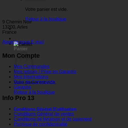
Votre panier est vide.
Retour à la boutique
9 Chemin Noir
13200, Arles
France
Appeler-nous
E-mail
Panier
Mon Compte
Mes Commandes
Mes retours / Prise en Garantie
Mes Informations
Suivi de Commande
Votre panier est vide.
Garantie
Retour à la boutique
Info Pro 13
Conditions Général D’utilisation
Conditions Général de ventes
Conditions de livraison et de paiement
Politique de confidentialité