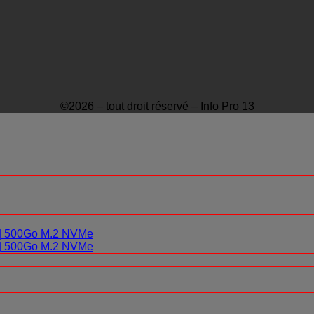
©2026 – tout droit réservé – Info Pro 13
0 | 500Go M.2 NVMe
0 | 500Go M.2 NVMe