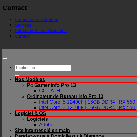
Contact
Formulaire de Contact
Services
Retouche Site et Créations
Contact
Recherche
pour :
Nos Modèles
Pc Gamer Info Pro 13
GOLIATH
Ordinateur de Bureau Info Pro 13
Intel Core i5-12400F | 16GB DDR4 | RX 55
Intel Core I3-12100F | 16GB DDR4 | RX 55
Logiciel & OS
Logiciels
Adobe
Site Internet clé en main
Rendez-vous à Domicile ou à Distance