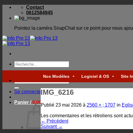
Skip
Contact
to
0612584945
content
Pointez la caméra SnapChat sur ce point pour nous ajou
Recherche
pour :
Nos Modèles
Logiciel & OS
Site I
Recherche
pour :
IMG_6216
Se connecter
Panier /
0,00
€
Publié
23 mai 2026
à
2560 × ; 1707
in
Eglis
Les commentaires et les rétroliens sont act
←
Précédent
Suivant
→