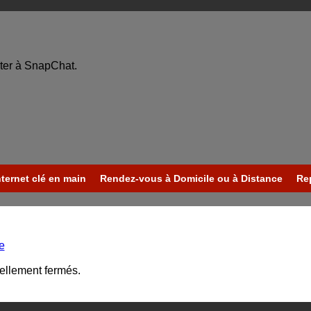
ter à SnapChat.
nternet clé en main
Rendez-vous à Domicile ou à Distance
Re
e
uellement fermés.