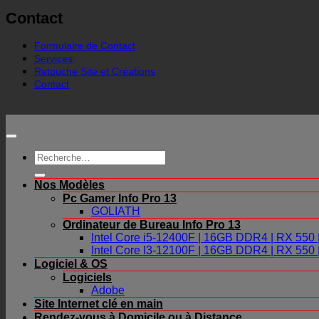
Contact
Formulaire de Contact
Services
Retouche Site et Créations
Contact
Recherche
pour :
Nos Modèles
Pc Gamer Info Pro 13
GOLIATH
Ordinateur de Bureau Info Pro 13
Intel Core i5-12400F | 16GB DDR4 | RX 55
Intel Core I3-12100F | 16GB DDR4 | RX 55
Logiciel & OS
Logiciels
Adobe
Site Internet clé en main
Rendez-vous à Domicile ou à Distance