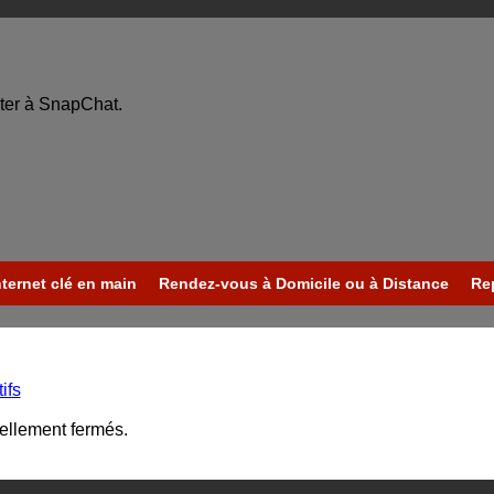
ter à SnapChat.
nternet clé en main
Rendez-vous à Domicile ou à Distance
Re
ifs
uellement fermés.