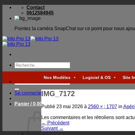
Skip
Contact
to
0612584945
content
Pointez la caméra SnapChat sur ce point pour nous ajou
Recherche
pour :
Nos Modèles
Logiciel & OS
Site I
Recherche
pour :
IMG_7172
Se connecter
Panier /
0,00
€
Publié
23 mai 2026
à
2560 × ; 1707
in
Apérit
Les commentaires et les rétroliens sont act
←
Précédent
Suivant
→