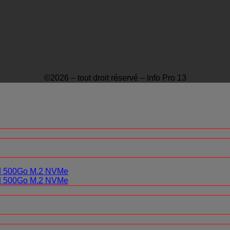
©2026 – tout droit réservé – Info Pro 13
0 | 500Go M.2 NVMe
0 | 500Go M.2 NVMe