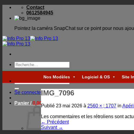
Skip
Contact
to
0612584945
content
Pointez la caméra SnapChat sur ce point pour nous ajou
Recherche
pour :
Nos Modèles
Logiciel & OS
Site I
Recherche
pour :
IMG_7096
Se connecter
Panier /
0,00
€
Publié
23 mai 2026
à
2560 × ; 1707
in
Apérit
Les commentaires et les rétroliens sont act
←
Précédent
Suivant
→