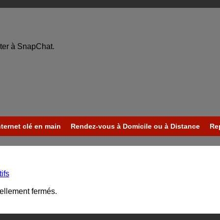
ter à SnapChat.
nternet clé en main
Rendez-vous à Domicile ou à Distance
Re
ifs
uellement fermés.