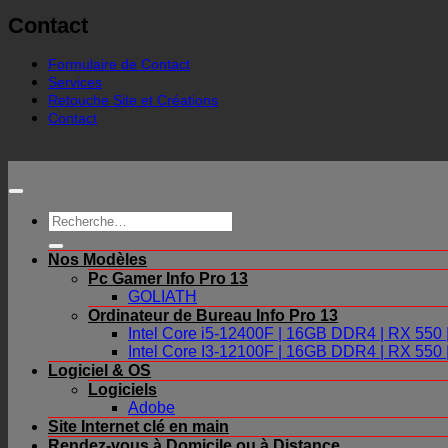
Contact
Formulaire de Contact
Services
Retouche Site et Créations
Contact
Recherche
pour :
Nos Modèles
Pc Gamer Info Pro 13
GOLIATH
Ordinateur de Bureau Info Pro 13
Intel Core i5-12400F | 16GB DDR4 | RX 55
Intel Core I3-12100F | 16GB DDR4 | RX 55
Logiciel & OS
Logiciels
Adobe
Site Internet clé en main
Rendez-vous à Domicile ou à Distance