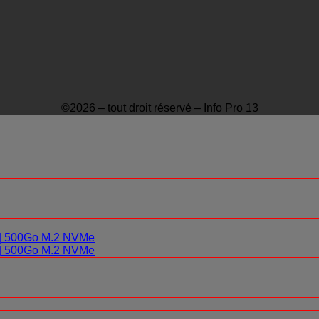
©2026 – tout droit réservé – Info Pro 13
0 | 500Go M.2 NVMe
0 | 500Go M.2 NVMe