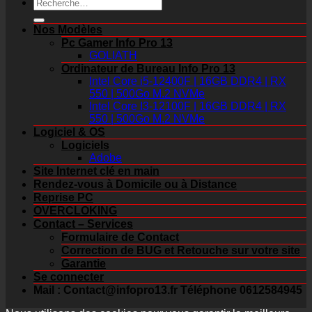
Recherche
pour :
Nos Modèles
Pc Gamer Info Pro 13
GOLIATH
Ordinateur de Bureau Info Pro 13
Intel Core i5-12400F | 16GB DDR4 | RX
550 | 500Go M.2 NVMe
Intel Core I3-12100F | 16GB DDR4 | RX
550 | 500Go M.2 NVMe
Logiciel & OS
Logiciels
Adobe
Site Internet clé en main
Rendez-vous à Domicile ou à Distance
Reprise PC
OVERCLOKING
Contact – Services
Formulaire de Contact
Correction de BUG et Retouche sur votre site
Garantie
Se connecter
Mail : Contact@infopro13.fr Téléphone 0612584945