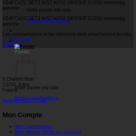
1D4FC42C 3E73 4457 AD50 29FE93F3CE52 removebg
preview
Votre panier est vide.
1D4FC42C 3E73 4457 AD50 29FE93F3CE52 removebg
Retour à la boutique
preview
Les commentaires et les rétroliens sont actuellement fermés.
←
Précédent
Suivant
→
Panier
9 Chemin Noir
13200, Arles
Votre panier est vide.
France
Retour à la boutique
Appeler-nous
E-mail
Mon Compte
Mes Commandes
Mes retours / Prise en Garantie