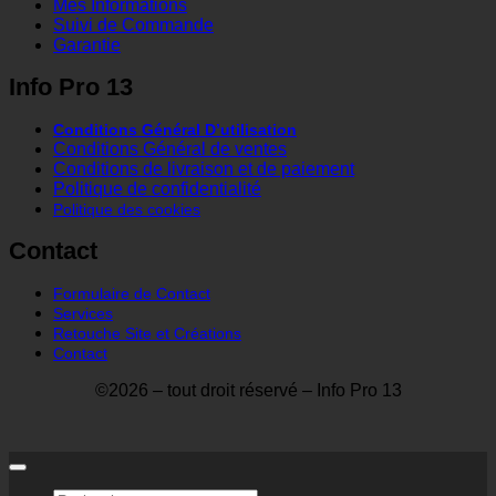
Mes Informations
Suivi de Commande
Garantie
Info Pro 13
Conditions Général D’utilisation
Conditions Général de ventes
Conditions de livraison et de paiement
Politique de confidentialité
Politique des cookies
Contact
Formulaire de Contact
Services
Retouche Site et Créations
Contact
©2026 – tout droit réservé – Info Pro 13