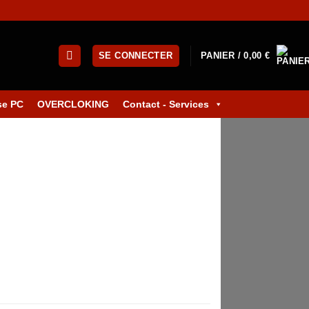
SE CONNECTER
PANIER /
0,00
€
se PC
OVERCLOKING
Contact - Services