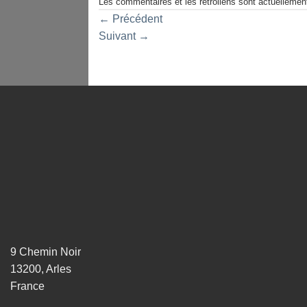
Les commentaires et les rétroliens sont actuellemen
←
Précédent
Suivant
→
9 Chemin Noir
13200, Arles
France