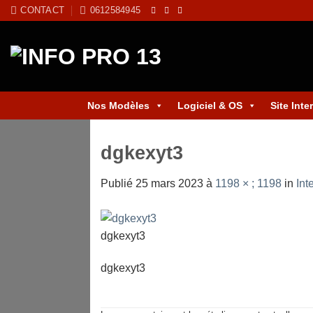
Skip
CONTACT
0612584945
to
content
Nos Modèles
Logiciel & OS
Site Inte
dgkexyt3
Publié
25 mars 2023
à
1198 × ; 1198
in
Int
dgkexyt3
dgkexyt3