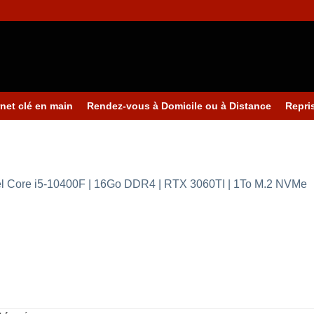
rnet clé en main
Rendez-vous à Domicile ou à Distance
Repri
el Core i5-10400F | 16Go DDR4 | RTX 3060TI | 1To M.2 NVMe