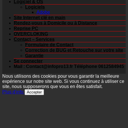
Logiciel & OS
Logiciels
Adobe
Site Internet clé en main
Rendez-vous à Domicile ou à Distance
Reprise PC
OVERCLOKING
Contact – Services
Formulaire de Contact
Correction de BUG et Retouche sur votre site
Garantie
Se connecter
Mail : Contact@infopro13.fr Téléphone 0612584945
Nous utilisons des cookies pour vous garantir la meilleure
expérience sur notre site web. Si vous continuez à utiliser ce
site, nous supposerons que vous en êtes satisfait.
Plus d'info
Accepter