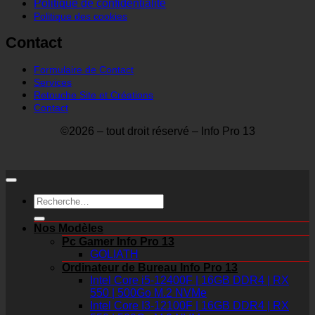
Politique de confidentialité
Politique des cookies
Contact
Formulaire de Contact
Services
Retouche Site et Créations
Contact
©2026 – tout droit réservé – Info Pro 13
Recherche
pour :
Nos Modèles
Pc Gamer Info Pro 13
GOLIATH
Ordinateur de Bureau Info Pro 13
Intel Core i5-12400F | 16GB DDR4 | RX
550 | 500Go M.2 NVMe
Intel Core I3-12100F | 16GB DDR4 | RX