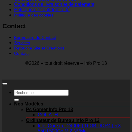
Conditions de livraison et de paiement
Politique de confidentialité
Politique des cookies
Contact
Formulaire de Contact
Services
Retouche Site et Créations
Contact
©2026 – tout droit réservé – Info Pro 13
Recherche
pour :
Nos Modèles
Pc Gamer Info Pro 13
GOLIATH
Ordinateur de Bureau Info Pro 13
Intel Core i5-12400F | 16GB DDR4 | RX
550 | 500Go M.2 NVMe