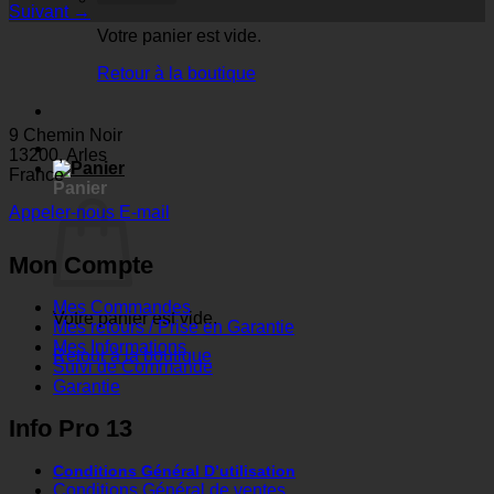
Suivant
→
Votre panier est vide.
Retour à la boutique
9 Chemin Noir
13200, Arles
France
Panier
Appeler-nous
E-mail
Mon Compte
Mes Commandes
Votre panier est vide.
Mes retours / Prise en Garantie
Mes Informations
Retour à la boutique
Suivi de Commande
Garantie
Info Pro 13
Conditions Général D’utilisation
Conditions Général de ventes