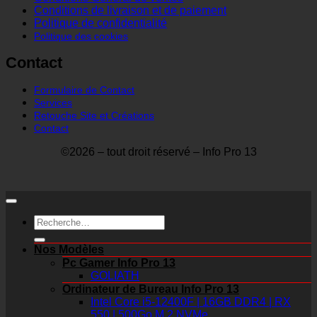
Conditions de livraison et de paiement
Politique de confidentialité
Politique des cookies
Contact
Formulaire de Contact
Services
Retouche Site et Créations
Contact
©2026 – tout droit réservé – Info Pro 13
Recherche
pour :
Nos Modèles
Pc Gamer Info Pro 13
GOLIATH
Ordinateur de Bureau Info Pro 13
Intel Core i5-12400F | 16GB DDR4 | RX
550 | 500Go M.2 NVMe