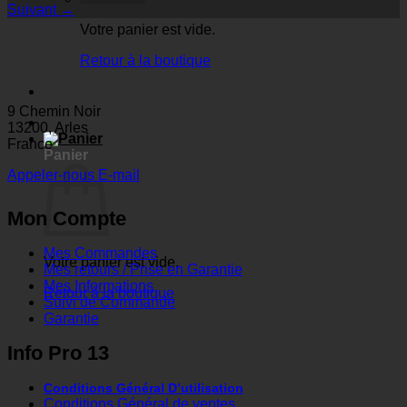
Suivant
→
Votre panier est vide.
Retour à la boutique
9 Chemin Noir
13200, Arles
France
Panier
Appeler-nous
E-mail
Mon Compte
Mes Commandes
Votre panier est vide.
Mes retours / Prise en Garantie
Mes Informations
Retour à la boutique
Suivi de Commande
Garantie
Info Pro 13
Conditions Général D’utilisation
Conditions Général de ventes