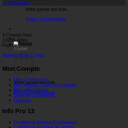
←
Précédent
Votre panier est vide.
Retour à la boutique
9 Chemin Noir
13200, Arles
France
Panier
Appeler-nous
E-mail
Mon Compte
Mes Commandes
Votre panier est vide.
Mes retours / Prise en Garantie
Mes Informations
Retour à la boutique
Suivi de Commande
Garantie
Info Pro 13
Conditions Général D’utilisation
Conditions Général de ventes