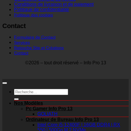
Conditions de livraison et de paiement
Politique de confidentialité
Politique des cookies
Contact
Formulaire de Contact
Services
Retouche Site et Créations
Contact
©2026 – tout droit réservé – Info Pro 13
Recherche
pour :
Nos Modèles
Pc Gamer Info Pro 13
GOLIATH
Ordinateur de Bureau Info Pro 13
Intel Core i5-12400F | 16GB DDR4 | RX
550 | 500Go M.2 NVMe