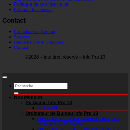
Politique de confidentialité
Politique des cookies
Contact
Formulaire de Contact
Services
Retouche Site et Créations
Contact
©2026 – tout droit réservé – Info Pro 13
Recherche
pour :
Nos Modèles
Pc Gamer Info Pro 13
GOLIATH
Ordinateur de Bureau Info Pro 13
Intel Core i5-12400F | 16GB DDR4 | RX
550 | 500Go M.2 NVMe
Intel Core I3-12100F | 16GB DDR4 | RX