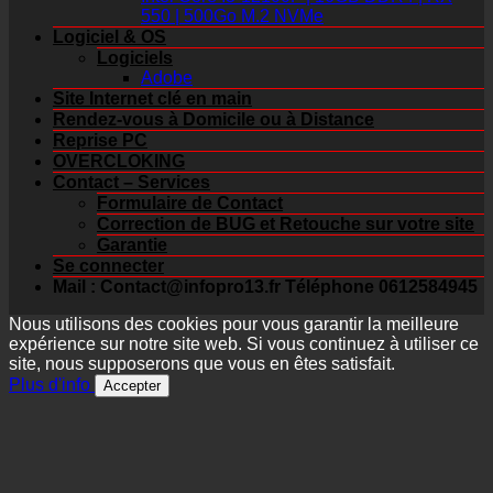
550 | 500Go M.2 NVMe
Logiciel & OS
Logiciels
Adobe
Site Internet clé en main
Rendez-vous à Domicile ou à Distance
Reprise PC
OVERCLOKING
Contact – Services
Formulaire de Contact
Correction de BUG et Retouche sur votre site
Garantie
Se connecter
Mail : Contact@infopro13.fr Téléphone 0612584945
Nous utilisons des cookies pour vous garantir la meilleure
expérience sur notre site web. Si vous continuez à utiliser ce
site, nous supposerons que vous en êtes satisfait.
Plus d'info
Accepter