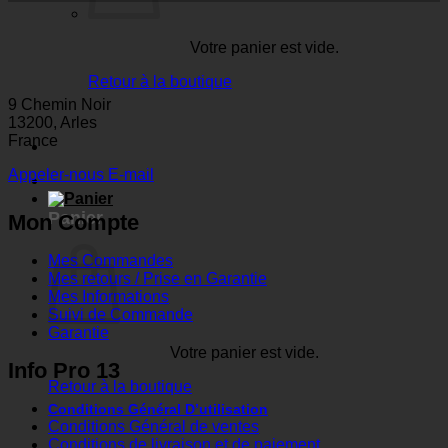
Votre panier est vide.
Retour à la boutique
9 Chemin Noir
13200, Arles
France
Appeler-nous
E-mail
Panier
Mon Compte
Mes Commandes
Mes retours / Prise en Garantie
Mes Informations
Suivi de Commande
Garantie
Votre panier est vide.
Info Pro 13
Retour à la boutique
Conditions Général D’utilisation
Conditions Général de ventes
Conditions de livraison et de paiement