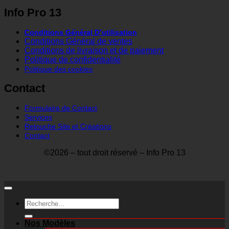
Info Pro 13
Conditions Général D’utilisation
Conditions Général de ventes
Conditions de livraison et de paiement
Politique de confidentialité
Politique des cookies
Contact
Formulaire de Contact
Services
Retouche Site et Créations
Contact
©2026 – tout droit réservé – Info Pro 13
Recherche
pour :
Nos Modèles