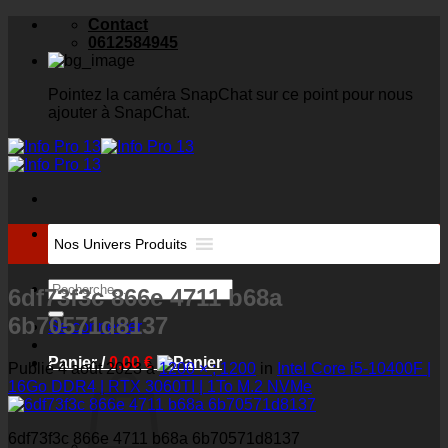
Skip
Contact
to
0612584945
content
Pointez la caméra SnapChat sur ce point pour nous
ajouter à SnapChat.
Recherche
Nos Univers Produits
pour :
Recherche
6df73f3c 866e 4711 b68a
pour :
6b70571d8137
Se connecter
Panier /
0,00
€
Publié
4 août 2023
à
1200 × ; 1200
in
Intel Core i5-10400F |
16Go DDR4 | RTX 3060TI | 1To M.2 NVMe
6df73f3c 866e 4711 b68a 6b70571d8137