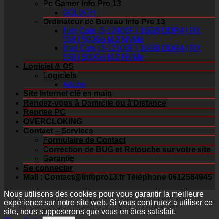
Pc Gamer Info Pro 13
GOLIATH
Ordinateur de Bureau Info Pro 13
Intel Core i5-12400F | 16GB DDR4 | RX
550 | 500Go M.2 NVMe
Intel Core I3-12100F | 16GB DDR4 | RX
550 | 500Go M.2 NVMe
Logiciel & OS
Logiciels
Adobe
Site Internet clé en main
Rendez-vous à Domicile ou à Distance
Reprise PC
OVERCLOKING
Contact – Services
Formulaire de Contact
Correction de BUG et Retouche sur votre site
Garantie
Se connecter
Mail : Contact@infopro13.fr Téléphone 0612584945
Nous utilisons des cookies pour vous garantir la meilleure
expérience sur notre site web. Si vous continuez à utiliser ce
site, nous supposerons que vous en êtes satisfait.