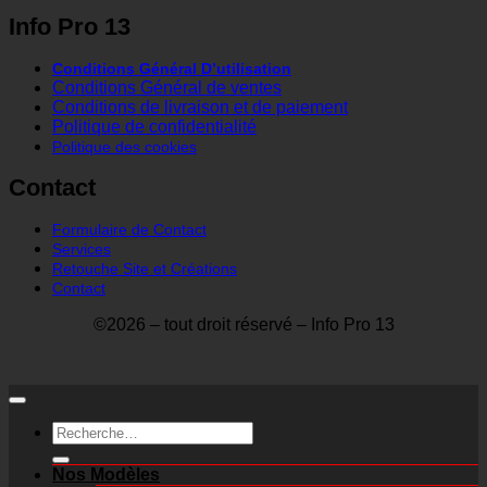
Info Pro 13
Conditions Général D’utilisation
Conditions Général de ventes
Conditions de livraison et de paiement
Politique de confidentialité
Politique des cookies
Contact
Formulaire de Contact
Services
Retouche Site et Créations
Contact
©2026 – tout droit réservé – Info Pro 13
Recherche
pour :
Nos Modèles