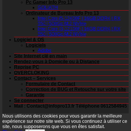
Pc Gamer Info Pro 13
GOLIATH
Ordinateur de Bureau Info Pro 13
Intel Core i5-12400F | 16GB DDR4 | RX
550 | 500Go M.2 NVMe
Intel Core I3-12100F | 16GB DDR4 | RX
550 | 500Go M.2 NVMe
Logiciel & OS
Logiciels
Adobe
Site Internet clé en main
Rendez-vous à Domicile ou à Distance
Reprise PC
OVERCLOKING
Contact – Services
Formulaire de Contact
Correction de BUG et Retouche sur votre site
Garantie
Se connecter
Mail : Contact@infopro13.fr Téléphone 0612584945
Nous utilisons des cookies pour vous garantir la meilleure
expérience sur notre site web. Si vous continuez à utiliser ce
site, nous supposerons que vous en êtes satisfait.