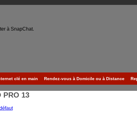
ter à SnapChat.
nternet clé en main
Rendez-vous à Domicile ou à Distance
Re
O PRO 13
 défaut