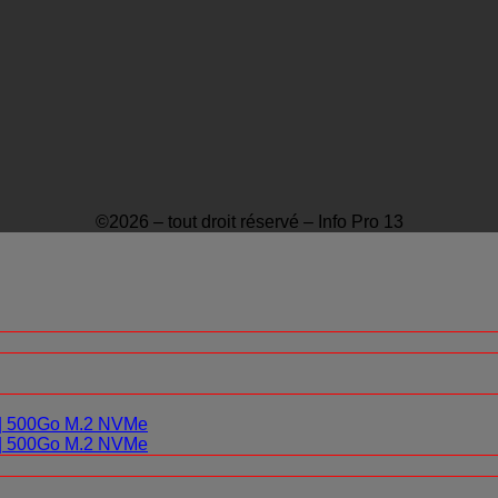
©2026 – tout droit réservé – Info Pro 13
0 | 500Go M.2 NVMe
0 | 500Go M.2 NVMe