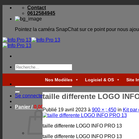
Skip
Contact
to
0612584945
content
Pointez la caméra SnapChat sur ce point pour nous ajou
Recherche
pour :
Nos Modèles
Logiciel & OS
Site I
Recherche
pour :
taille differente LOGO INF
Se connecter
Panier /
0,00
€
Publié
19 avril 2023
à
900 × ; 450
in
Kit par
taille differente LOGO INFO PRO 13
taille differente LOGO INFO PRO 13