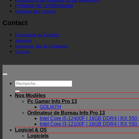
Politique de confidentialité
Politique des cookies
Contact
Formulaire de Contact
Services
Retouche Site et Créations
Contact
Recherche
pour :
Nos Modèles
Pc Gamer Info Pro 13
GOLIATH
Ordinateur de Bureau Info Pro 13
Intel Core i5-12400F | 16GB DDR4 | RX 55
Intel Core I3-12100F | 16GB DDR4 | RX 55
Logiciel & OS
Logiciels