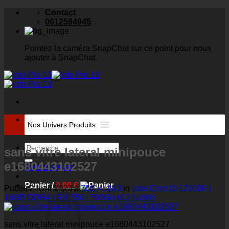
Skip
Contact
to
0612584945
content
Pointez la caméra SnapChat sur ce point pour nous
ajouter à SnapChat.
Recherche
Nos Univers Produits
pour :
Recherche
sans vitre lateral minipouce
pour :
e1680443102527
Se connecter
Panier /
0,00
€
Publié
2 avril 2023
à
700 × ; 843
in
Intel Core I3-12100F |
16GB DDR4 | RX 550 | 500Go M.2 NVMe
sans vitre lateral minipouce e1680443102527