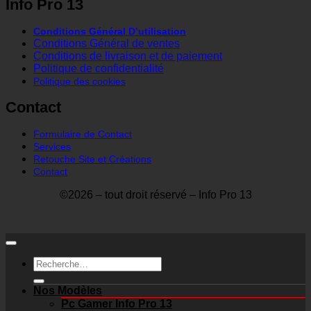
Info Pro 13
Conditions Général D’utilisation
Conditions Général de ventes
Conditions de livraison et de paiement
Politique de confidentialité
Politique des cookies
Contact
Formulaire de Contact
Services
Retouche Site et Créations
Contact
©2026 – tout droit réservé – Info Pro 13
Recherche
pour :
Nos Modèles
Pc Gamer Info Pro 13