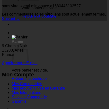
sans vitre lateral minipouce e1680443102527
Votre panier est vide.
Les commentaires et les rétroliens sont actuellement fermés.
Retour à la boutique
Suivant
→
Panier
9 Chemin Noir
13200, Arles
France
Appeler-nous
E-mail
Votre panier est vide.
Mon Compte
Retour à la boutique
Mes Commandes
Mes retours / Prise en Garantie
Mes Informations
Suivi de Commande
Garantie