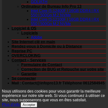
GOLIATH
Ordinateur de Bureau Info Pro 13
Intel Core i5-12400F | 16GB DDR4 | RX
550 | 500Go M.2 NVMe
Intel Core I3-12100F | 16GB DDR4 | RX
550 | 500Go M.2 NVMe
Logiciel & OS
Logiciels
Adobe
Site Internet clé en main
Rendez-vous à Domicile ou à Distance
Reprise PC
OVERCLOKING
Contact – Services
Formulaire de Contact
Correction de BUG et Retouche sur votre site
Garantie
Se connecter
Mail : Contact@infopro13.fr Téléphone 0612584945
Nous utilisons des cookies pour vous garantir la meilleure
expérience sur notre site web. Si vous continuez à utiliser ce
site, nous supposerons que vous en êtes satisfait.
Plus d'info
Accepter