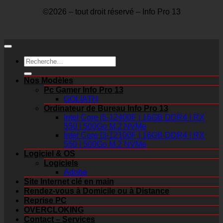
©2026 – tout droit réservé – Info Pro 13
Recherche
pour :
Nos Modèles
Pc Gamer Info Pro 13
GOLIATH
Ordinateur de Bureau Info Pro 13
Intel Core i5-12400F | 16GB DDR4 | RX
550 | 500Go M.2 NVMe
Intel Core I3-12100F | 16GB DDR4 | RX
550 | 500Go M.2 NVMe
Logiciel & OS
Logiciels
Adobe
Site Internet clé en main
Rendez-vous à Domicile ou à Distance
Reprise PC
OVERCLOKING
Contact – Services