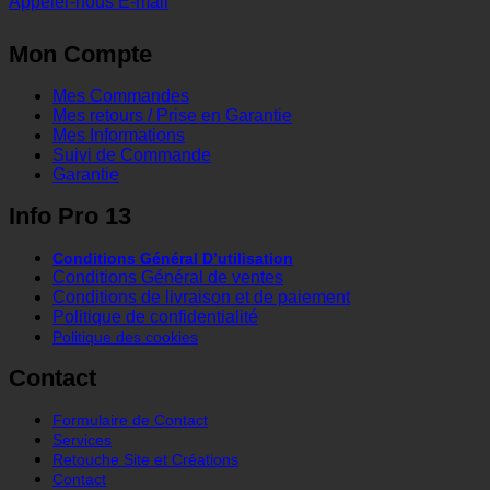
Appeler-nous
E-mail
Mon Compte
Mes Commandes
Mes retours / Prise en Garantie
Mes Informations
Suivi de Commande
Garantie
Info Pro 13
Conditions Général D’utilisation
Conditions Général de ventes
Conditions de livraison et de paiement
Politique de confidentialité
Politique des cookies
Contact
Formulaire de Contact
Services
Retouche Site et Créations
Contact