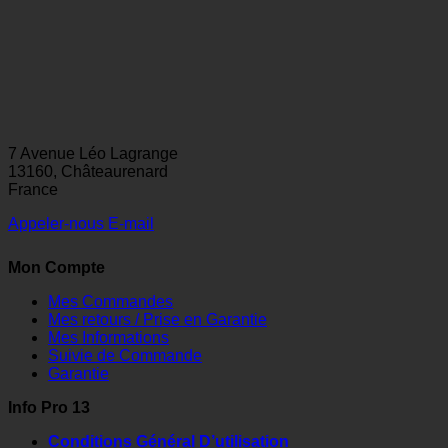
7 Avenue Léo Lagrange
13160, Châteaurenard
France
Appeler-nous
E-mail
Mon Compte
Mes Commandes
Mes retours / Prise en Garantie
Mes Informations
Suivie de Commande
Garantie
Info Pro 13
Conditions Général D’utilisation